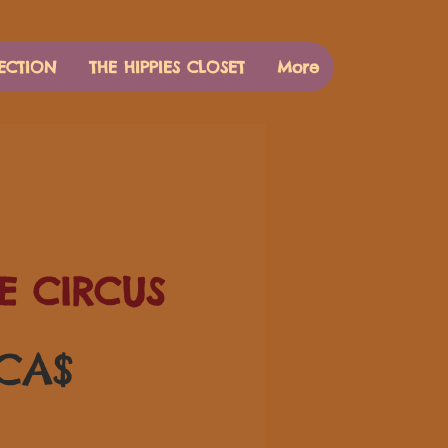
ECTION
THE HIPPIES CLOSET
More
E CIRCUS
Цена
 CA$