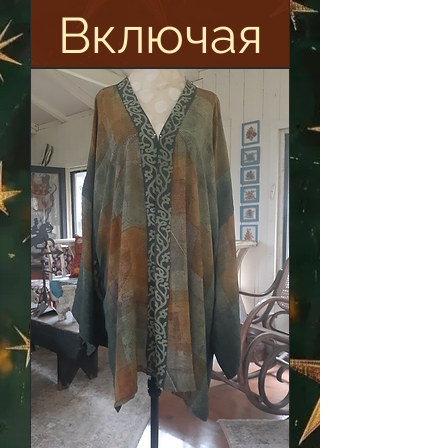
Включая