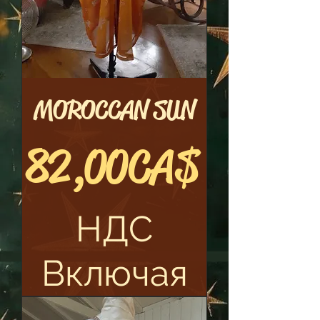
MOROCCAN SUN
Цена
82,00 CA$
НДС
Включая