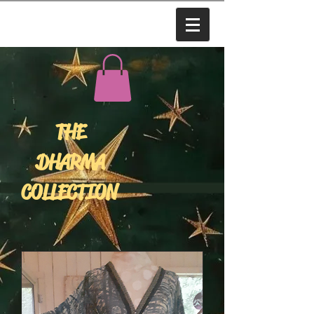
THE
DHARMA
COLLECTION