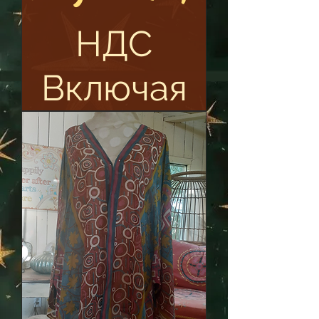
НДС
Включая