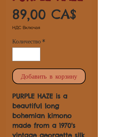
Цена
89,00 CA$
НДС Включая
Количество
*
Добавить в корзину
PURPLE HAZE is a
beautiful long
bohemian kimono
made from a 1970's
vintage georgette silk