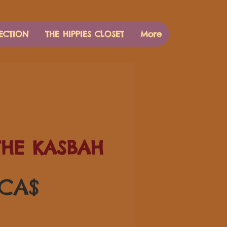
ECTION
THE HIPPIES CLOSET
More
THE KASBAH
Цена
 CA$