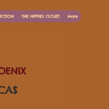
ECTION
THE HIPPIES CLOSET
More
OENIX
Цена
 CA$