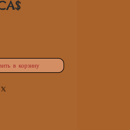
Спеццена
цена
 CA$
вить в корзину