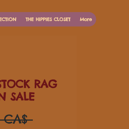
ECTION
THE HIPPIES CLOSET
More
TOCK RAG
N SALE
Обычная
0 CA$ 