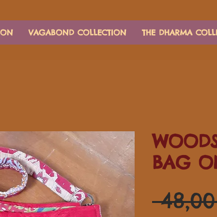
ION
VAGABOND COLLECTION
THE DHARMA COLL
WOODS
BAG O
 48,0