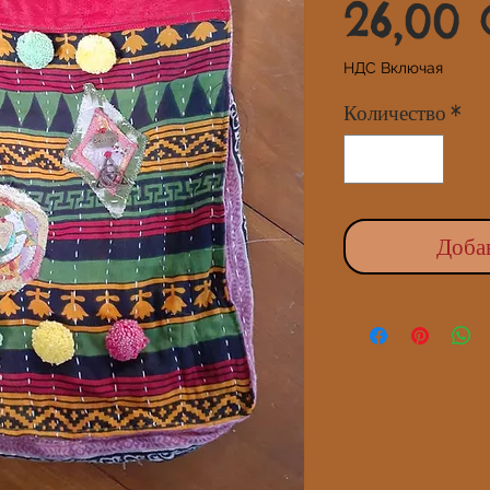
26,00
НДС Включая
Количество
*
Доба